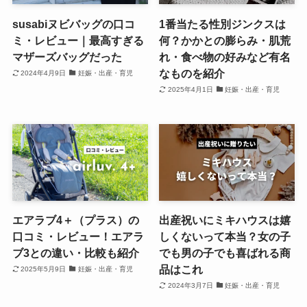
susabiヌビバッグの口コ
1番当たる性別ジンクスは
ミ・レビュー｜最高すぎる
何？かかとの膨らみ・肌荒
マザーズバッグだった
れ・食べ物の好みなど有名
なものを紹介
2024年4月9日
妊娠・出産・育児
2025年4月1日
妊娠・出産・育児
エアラブ4＋（プラス）の
出産祝いにミキハウスは嬉
口コミ・レビュー！エアラ
しくないって本当？女の子
ブ3との違い・比較も紹介
でも男の子でも喜ばれる商
品はこれ
2025年5月9日
妊娠・出産・育児
2024年3月7日
妊娠・出産・育児