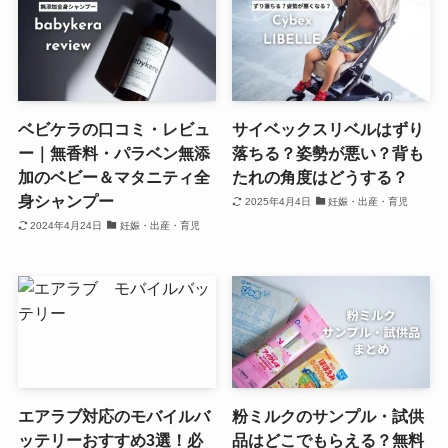
ベビケラの口コミ・レビュ
サイベックスリベルはずり
ー｜無香料・パラベン無添
落ちる？姿勢が悪い？背も
加のベビー＆マタニティ全
たれの角度はどうする？
身シャンプー
2025年4月4日
妊娠・出産・育児
2024年4月24日
妊娠・出産・育児
エアラブ対応のモバイルバ
粉ミルクのサンプル・試供
ッテリーおすすめ3選！必
品はどこでもらえる？無料