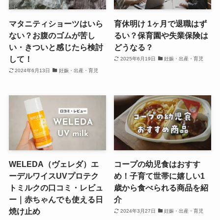
マタニティショーツはいら
育休明け 1ヶ月で退職はず
ない？お腹のゴムが苦し
るい？保育園や失業保険は
い・きついと感じたら検討
どうなる？
して！
2025年6月19日
妊娠・出産・育児
2024年6月13日
妊娠・出産・育児
WELEDA（ヴェレダ）エ
コープの幼児食はおすす
ーデルワイスUVプロテク
め！子育て世帯に嬉しい1
トミルクの口コミ・レビュ
歳から食べられる商品を紹
ー｜赤ちゃんでも使える日
介
焼け止め
2024年3月27日
妊娠・出産・育児