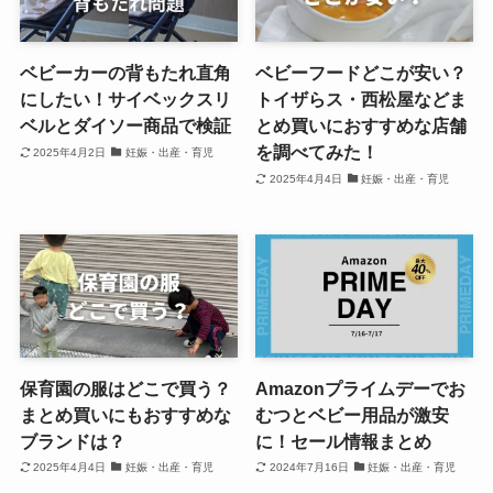
ベビーカーの背もたれ直角
ベビーフードどこが安い？
にしたい！サイベックスリ
トイザらス・西松屋などま
ベルとダイソー商品で検証
とめ買いにおすすめな店舗
を調べてみた！
2025年4月2日
妊娠・出産・育児
2025年4月4日
妊娠・出産・育児
保育園の服はどこで買う？
Amazonプライムデーでお
まとめ買いにもおすすめな
むつとベビー用品が激安
ブランドは？
に！セール情報まとめ
2025年4月4日
妊娠・出産・育児
2024年7月16日
妊娠・出産・育児