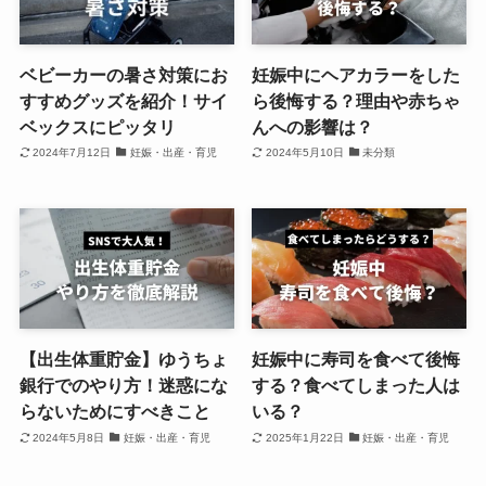
ベビーカーの暑さ対策にお
妊娠中にヘアカラーをした
すすめグッズを紹介！サイ
ら後悔する？理由や赤ちゃ
ベックスにピッタリ
んへの影響は？
2024年7月12日
妊娠・出産・育児
2024年5月10日
未分類
【出生体重貯金】ゆうちょ
妊娠中に寿司を食べて後悔
銀行でのやり方！迷惑にな
する？食べてしまった人は
らないためにすべきこと
いる？
2024年5月8日
妊娠・出産・育児
2025年1月22日
妊娠・出産・育児