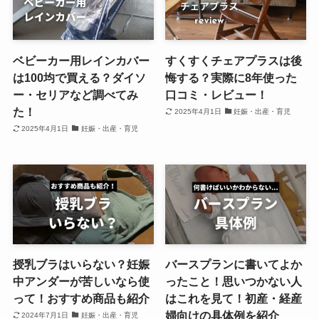
ベビーカー用レインカバー
すくすくチェアプラスは後
は100均で買える？ダイソ
悔する？実際に8年使った
ー・セリアなど調べてみ
口コミ・レビュー！
た！
2025年4月1日
妊娠・出産・育児
2025年4月1日
妊娠・出産・育児
授乳ブラはいらない？妊娠
バースプランに書いてよか
中アンダーが苦しいなら使
ったこと！思いつかない人
って！おすすめ商品も紹介
はこれを見て！初産・経産
婦向けの具体例を紹介
2024年7月1日
妊娠・出産・育児