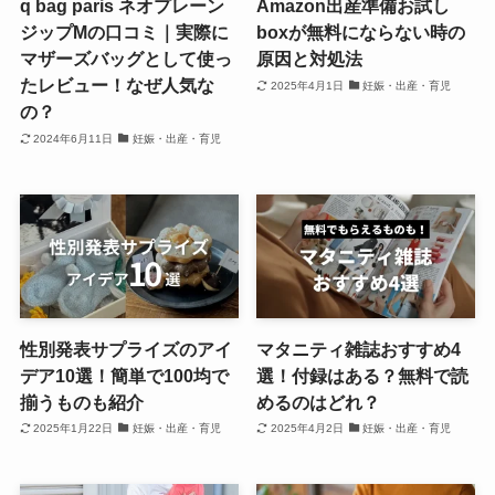
q bag paris ネオプレーン
Amazon出産準備お試し
ジップMの口コミ｜実際に
boxが無料にならない時の
マザーズバッグとして使っ
原因と対処法
たレビュー！なぜ人気な
2025年4月1日
妊娠・出産・育児
の？
2024年6月11日
妊娠・出産・育児
性別発表サプライズのアイ
マタニティ雑誌おすすめ4
デア10選！簡単で100均で
選！付録はある？無料で読
揃うものも紹介
めるのはどれ？
2025年1月22日
妊娠・出産・育児
2025年4月2日
妊娠・出産・育児