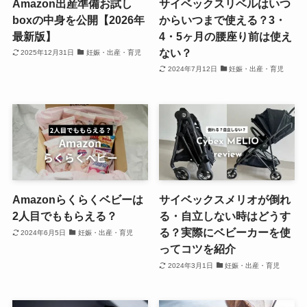
Amazon出産準備お試し
サイベックスリベルはいつ
boxの中身を公開【2026年
からいつまで使える？3・
最新版】
4・5ヶ月の腰座り前は使え
ない？
2025年12月31日
妊娠・出産・育児
2024年7月12日
妊娠・出産・育児
Amazonらくらくベビーは
サイベックスメリオが倒れ
2人目でももらえる？
る・自立しない時はどうす
る？実際にベビーカーを使
2024年6月5日
妊娠・出産・育児
ってコツを紹介
2024年3月1日
妊娠・出産・育児