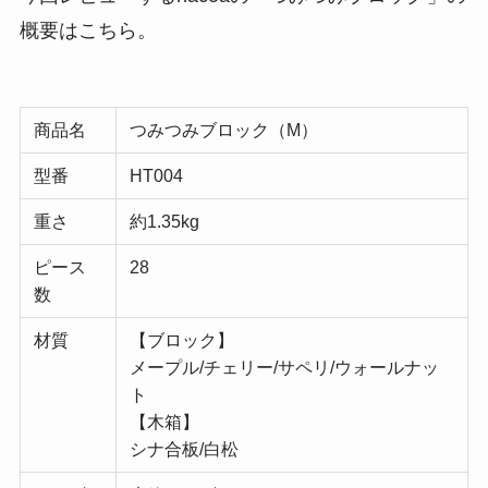
概要はこちら。
商品名
つみつみブロック（M）
型番
HT004
重さ
約1.35kg
ピース
28
数
材質
【ブロック】
メープル/チェリー/サペリ/ウォールナッ
ト
【木箱】
シナ合板/白松