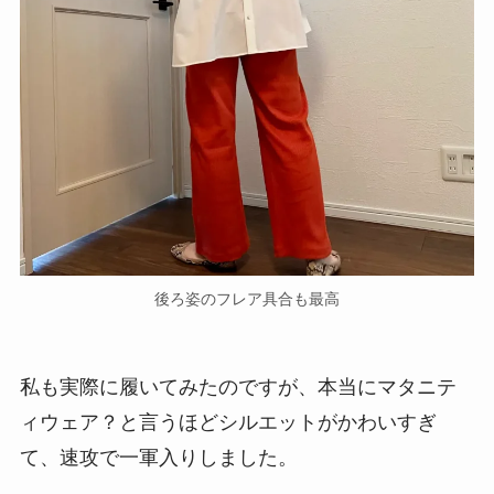
156cmがMサイズ、ワイド、丈67cmを着用