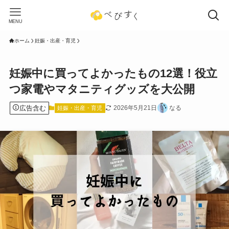
MENU
ホーム
妊娠・出産・育児
妊娠中に買ってよかったもの12選！役立
つ家電やマタニティグッズを大公開
広告含む
2026年5月21日
なる
妊娠・出産・育児