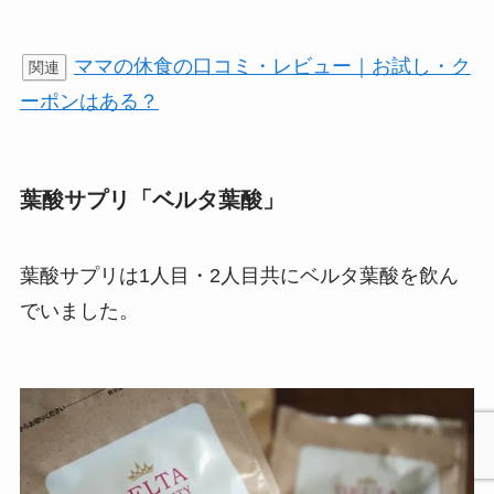
https://mamakyu.com/
公式
ママの休食の口コミ・レビュー｜お試し・ク
関連
ーポンはある？
葉酸サプリ「ベルタ葉酸」