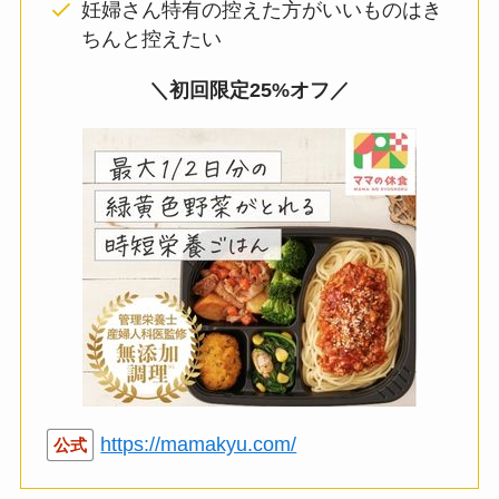
私は
妊娠中お昼ご飯作るのしんどいな
…という日
のお守りとして冷凍庫に忍ばせておいてました。
ママの休食はこんな人におすすめ
栄養面はきちんとしたい
レンジで解凍だけで済ましたい
妊婦さん特有の控えた方がいいものはき
ちんと控えたい
＼初回限定25%オフ／