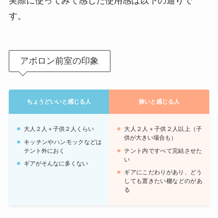
実際に使ってみて感じた使用感は以下の通りで
す。
アポロン前室の印象
ちょうどいいと感じる人
狭いと感じる人
大人２人＋子供２人くらい
大人２人＋子供２人以上（子
供が大きい場合も）
キッチンやハンモックなどは
テント外におく
テント内ですべて完結させた
い
ギアがそんなに多くない
ギアにこだわりがあり、どう
しても置きたい棚などのがあ
る