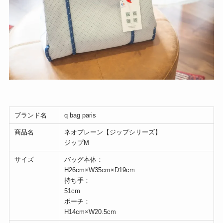
ブランド名
q bag paris
商品名
ネオプレーン【ジップシリーズ】
ジップM
サイズ
バッグ本体：
H26cm×W35cm×D19cm
持ち手：
51cm
ポーチ：
H14cm×W20.5cm