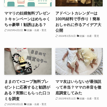
ママリの妊婦無料プレゼン
アドベントカレンダーは
トキャンペーンはめちゃく
100均材料で手作り！簡単
ちゃ豪華！勧誘はある？
おしゃれに作るアイデア大
公開
2025年4月2日
妊娠・出産・育児
2024年2月21日
妊娠・出産・育児
ままのて×コープ無料プレ
ママ友はいらないが最強説
ゼントに応募すると勧誘が
って本当？ママの本音を徹
ある？実際にもらった口コ
底調査してみた
ミを調査
2023年9月11日
妊娠・出産・育児
2025年3月1日
妊娠・出産・育児