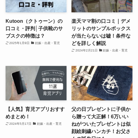
Kutoon（クトゥーン）の
楽天ママ割の口コミ｜デメ
口コミ・評判│子供靴のサ
リットのサンプルボックス
ブスクの特徴は？
が当たらないは嘘！条件な
どを詳しく解説
2025年1月9日
妊娠・出産・育児
2024年2月21日
妊娠・出産・育児
【人気】育児アプリおすす
父の日プレゼントに子供か
めまとめ！
ら贈って大正解！6万いい
ねがついたプレゼントは似
2024年5月17日
妊娠・出産・育児
顔絵刺繍ハンカチ！お父さ