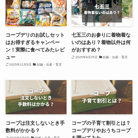
コープデリのお試しセット
七五三のお参りに着物着な
はお得すぎるキャンペー
いのはあり？着物以外は何
ン！実際に食べてみたレビ
がおすすめ？
ュー
2025年9月25日
妊娠・出産・育児
2025年12月5日
妊娠・出産・育児
コープは注文しないとき手
コープの子育て割引とは？
数料がかかる？
コープデリやおうちコープ
を調べてみた
2023年9月8日
妊娠・出産・育児