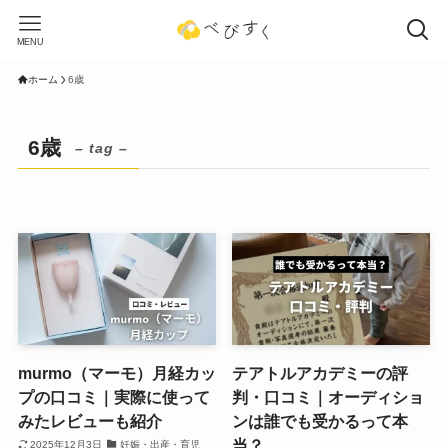
MENU
ホーム
6歳
6歳
– tag –
murmo（マーモ）月経カッ
テアトルアカデミーの評
プの口コミ｜実際に使って
判・口コミ｜オーディショ
みたレビューも紹介
ンは誰でも受かるって本
当？
2025年12月3日
妊娠・出産・育児