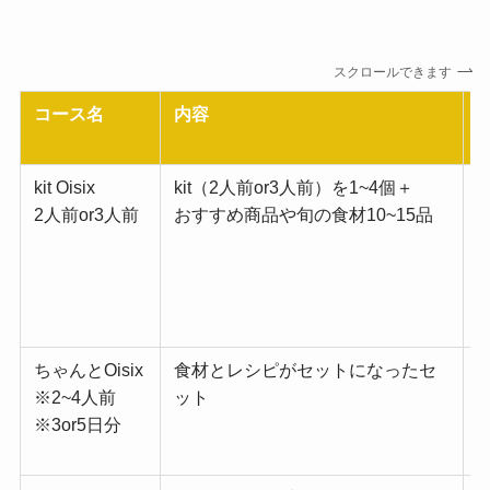
スクロールできます
コース名
内容
kit Oisix
kit（2人前or3人前）を1~4個＋
2人前or3人前
おすすめ商品や旬の食材10~15品
5
6
ちゃんとOisix
食材とレシピがセットになったセ
※2~4人前
ット
※3or5日分
6