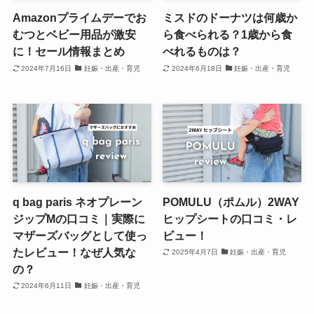
Amazonプライムデーでお
ミスドのドーナツは何歳か
むつとベビー用品が激安
ら食べられる？1歳から食
に！セール情報まとめ
べれるものは？
2024年7月16日
妊娠・出産・育児
2024年6月18日
妊娠・出産・育児
q bag paris ネオプレーン
POMULU（ポムル）2WAY
ジップMの口コミ｜実際に
ヒップシートの口コミ・レ
マザーズバッグとして使っ
ビュー！
たレビュー！なぜ人気な
2025年4月7日
妊娠・出産・育児
の？
2024年6月11日
妊娠・出産・育児