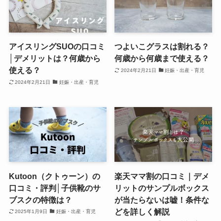
アイスリングSUOの口コミ
つよいこグラスは割れる？
│デメリットは？何歳から
何歳から何歳まで使える？
使える？
2024年2月21日
妊娠・出産・育児
2024年2月21日
妊娠・出産・育児
Kutoon（クトゥーン）の
楽天ママ割の口コミ｜デメ
口コミ・評判│子供靴のサ
リットのサンプルボックス
ブスクの特徴は？
が当たらないは嘘！条件な
どを詳しく解説
2025年1月9日
妊娠・出産・育児