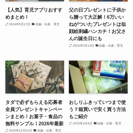
【人気】育児アプリおすす
父の日プレゼントに子供か
めまとめ！
ら贈って大正解！6万いい
ねがついたプレゼントは似
2024年5月17日
妊娠・出産・育児
顔絵刺繍ハンカチ！お父さ
んの誕生日にも
2024年5月13日
妊娠・出産・育児
タダで必ずもらえる応募者
おしりふきっていつまで使
全員プレゼントキャンペー
う？箱買いで安く買う方法
ンまとめ！お菓子・食品の
もご紹介
無料サンプル！2026年最新
2025年4月4日
妊娠・出産・育児
2025年12月31日
妊娠・出産・育児