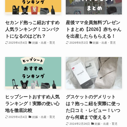
セカンド抱っこ紐おすすめ
産後ママ全員無料プレゼン
人気ランキング！コンパク
トまとめ【2026】赤ちゃん
トになるのはどれ？
を出産したらもらえる！
2025年4月4日
妊娠・出産・育児
2026年8月2日
妊娠・出産・育児
ヒップシートおすすめ人気
グスケットのデメリット
ランキング！実際の使い心
は？抱っこ紐を実際に使っ
地を徹底比較
た口コミ・レビュー！いつ
から何歳まで使える？
2025年4月4日
妊娠・出産・育児
2024年2月26日
妊娠・出産・育児