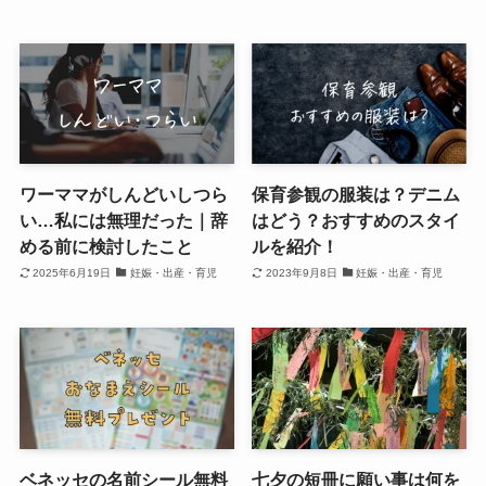
ワーママがしんどいしつら
保育参観の服装は？デニム
い…私には無理だった｜辞
はどう？おすすめのスタイ
める前に検討したこと
ルを紹介！
2025年6月19日
妊娠・出産・育児
2023年9月8日
妊娠・出産・育児
ベネッセの名前シール無料
七夕の短冊に願い事は何を