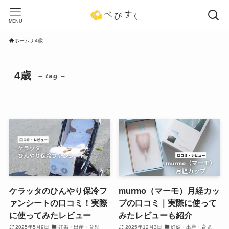
MENU
ホーム
4歳
4歳
– tag –
ケラッタのひんやり保冷フ
murmo（マーモ）月経カッ
ァンシートの口コミ！実際
プの口コミ｜実際に使って
に使ってみたレビュー
みたレビューも紹介
2025年5月9日
妊娠・出産・育児
2025年12月3日
妊娠・出産・育児