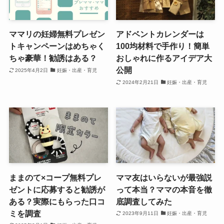
ママリの妊婦無料プレゼン
アドベントカレンダーは
トキャンペーンはめちゃく
100均材料で手作り！簡単
ちゃ豪華！勧誘はある？
おしゃれに作るアイデア大
公開
2025年4月2日
妊娠・出産・育児
2024年2月21日
妊娠・出産・育児
ままのて×コープ無料プレ
ママ友はいらないが最強説
ゼントに応募すると勧誘が
って本当？ママの本音を徹
ある？実際にもらった口コ
底調査してみた
ミを調査
2023年9月11日
妊娠・出産・育児