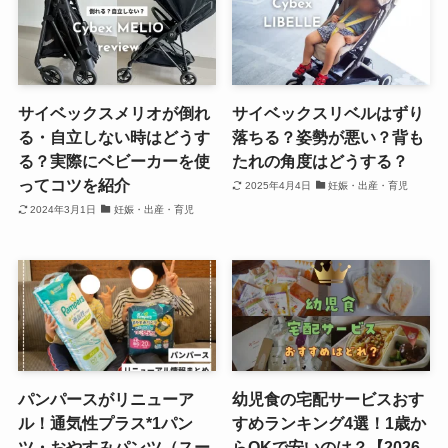
サイベックスメリオが倒れ
サイベックスリベルはずり
る・自立しない時はどうす
落ちる？姿勢が悪い？背も
る？実際にベビーカーを使
たれの角度はどうする？
ってコツを紹介
2025年4月4日
妊娠・出産・育児
2024年3月1日
妊娠・出産・育児
パンパースがリニューア
幼児食の宅配サービスおす
ル！通気性プラス*1パン
すめランキング4選！1歳か
ツ・おやすみパンツ（スー
らOKで安いのは？【2026