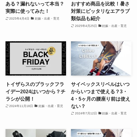
ある？漏れないって本当？
おすすめ商品を比較！暑さ
実際に使ってみた！
対策にピッタリなエアラブ
類似品も紹介
2025年4月4日
妊娠・出産・育児
2025年4月25日
妊娠・出産・育児
トイザらスのブラックフラ
サイベックスリベルはいつ
イデー2024はいつから？チ
からいつまで使える？3・
ラシが公開！
4・5ヶ月の腰座り前は使え
ない？
2024年11月18日
妊娠・出産・育児
2024年7月12日
妊娠・出産・育児