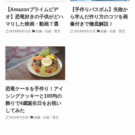
【Amazonプライムビデ
【手作りバスボム】失敗か
オ】恐竜好きの子供がどハ
ら学んだ作り方のコツを画
マりした映画・動画７選
像付きで徹底解説！
2023年9月11日
妊娠・出産・育児
2023年9月11日
妊娠・出産・育児
恐竜ケーキを手作り！アイ
シングクッキーと100均の
飾りで4歳誕生日をお祝い
してみた
2024年7月3日
妊娠・出産・育児