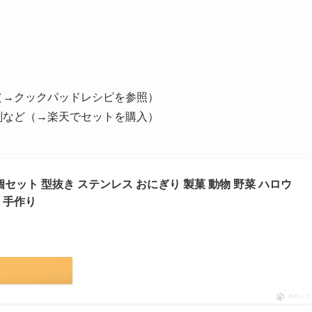
（→クックパッドレシピを参照）
剤など（→楽天でセットを購入）
竜 8個セット 型抜き ステンレス おにぎり 製菓 動物 野菜 ハロウ
 手作り
ポチップ