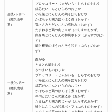
ブロッコリー・じゃがいも・しらすのおじや
紅芯だいこんとひらめのおじや
生後7ヶ月〜
小松菜とにんじんの鶏そぼろおじや
（離乳食中
かぼちゃと鶏のほくほく煮（おかず）
期）
鶏ささみとだいこんの煮込み（おかず）
たまねぎと鶏の肉じゃが（ぷらすのおかず）
白身魚とにんじんの和風ポトフ（ぷらすのおか
ず）
鯛と根菜のほうれんそう和え（ぷらすのおか
ず）
白がゆ
とまとの鯛おじや
さつまいものおじや
ブロッコリー・じゃがいも・しらすのおじや
小松菜とにんじんの鶏そぼろおじや
生後9ヶ月〜
紅芯だいこんとひらめのおじや
（離乳食後
かぼちゃと鶏のほくほく煮（おかず）
期）
牛肉とだいこんの煮込み（おかず）
たまねぎと鶏の肉じゃが（ぷらすのおかず）
鮭とにんじんの和風ポトフ（ぷらすのおかず）
まぐろと根菜のほうれんそう和え（ぷらすのお