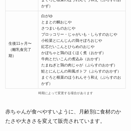
かず）
白がゆ
とまとの鯛おじや
さつまいものおじや
ブロッコリー・じゃがいも・しらすのおじや
小松菜とにんじんの鶏そぼろおじや
生後11ヶ月〜
紅芯だいこんとひらめのおじや
（離乳食完了
かぼちゃと鶏のほくほく煮（おかず）
期）
牛肉とだいこんの煮込み（おかず）
たまねぎと鶏の肉じゃが（ぷらすのおかず）
鮭とにんじんの和風ポトフ（ぷらすのおかず）
まぐろと根菜のほうれんそう和え（ぷらすのお
かず）
時期によって変更する場合があります
赤ちゃんが食べやすいように、月齢別に食材のか
たさや大きさを変えて販売されています。