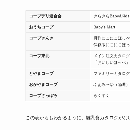
コープデリ連合会
きらきらBaby&Kids
おうちコープ
Baby’s Mart
コープきんき
月刊にこにこほっぺ
保存版にこにこほっ
コープ東北
メイン注文カタログ
「おいしいほっぺ」
とやまコープ
ファミリーカタログ
おかやまコープ
ふぁみ〜ゆ（隔週）
コープさっぽろ
らくすく
この表からもわかるように、離乳食カタログがな