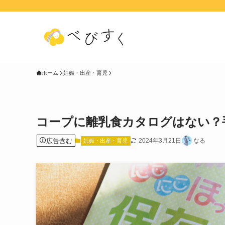
ホーム
妊娠・出産・育児
コープに離乳食カタログはない？
広告含む
2024年3月21日
なる
妊娠・出産・育児