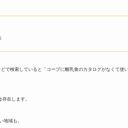
法
などで検索していると「コープに離乳食のカタログがなくて使
は存在します。
い地域も。