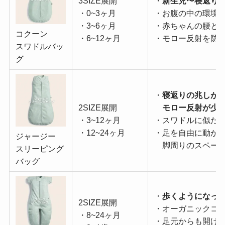
3SIZE展開
・
新生児〜寝返り
・0~3ヶ月
・お腹の中の環境
・3~6ヶ月
・赤ちゃんの腰と
コクーン
・6~12ヶ月
・モロー反射を防
スワドルバッ
グ
・
寝返りの兆しが
2SIZE展開
モロー反射が少
・3~12ヶ月
・スワドルに似た
・12~24ヶ月
・足を自由に動か
ジャージー
脚周りのスペース
スリーピング
バッグ
・
歩くようになっ
2SIZE展開
・オーガニックコ
・8~24ヶ月
・足元からも開け