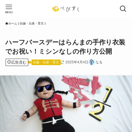
MENU
ホーム
妊娠・出産・育児
ハーフバースデーはらんまの手作り衣装
でお祝い！ミシンなしの作り方公開
広告含む
2025年4月4日
なる
妊娠・出産・育児