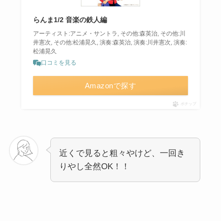
らんま1/2 音楽の鉄人編
アーティスト:アニメ・サントラ, その他:森英治, その他:川
井憲次, その他:松浦晃久, 演奏:森英治, 演奏:川井憲次, 演奏:
松浦晃久
口コミを見る
Amazonで探す
ポチップ
近くで見ると粗々やけど、一回き
りやし全然OK！！