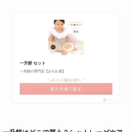
一升餅 セット
一升餅の専門店【おぢか屋】
＼ポイント最大11倍！／
楽天市場で探す
ポチップ