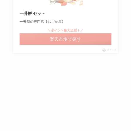
一升餅 セット
一升餅の専門店【おぢか屋】
＼ポイント最大11倍！／
楽天市場で探す
ポチップ