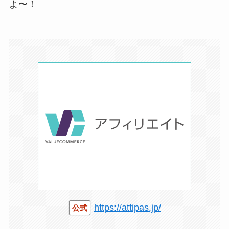
よ〜！
https://attipas.jp/
公式